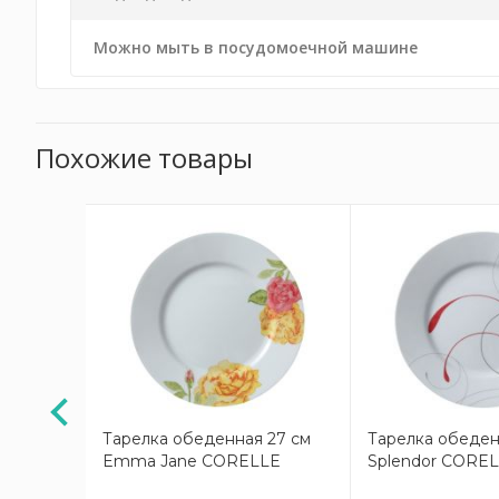
Можно мыть в посудомоечной машине
Похожие товары
АКЦИЯ
чная 33
Тарелка обеденная 27 см
Тарелка обеден
a Nova
Emma Jane CORELLE
Splendor CORE