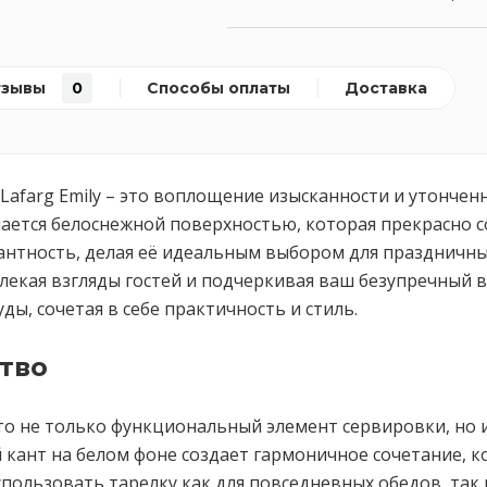
тзывы
0
Способы оплаты
Доставка
 Lafarg Emily – это воплощение изысканности и утонче
ается белоснежной поверхностью, которая прекрасно с
антность, делая её идеальным выбором для праздничных
екая взгляды гостей и подчеркивая ваш безупречный вку
ы, сочетая в себе практичность и стиль.
тво
 это не только функциональный элемент сервировки, но
кант на белом фоне создает гармоничное сочетание, ко
пользовать тарелку как для повседневных обедов, так и