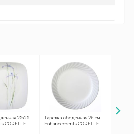
денная 26x26
Тарелка обеденная 26 см
Тарелка 
ris CORELLE
Enhancements CORELLE
Enhanc