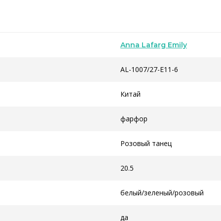
Anna Lafarg Emily
AL-1007/27-E11-6
Китай
фарфор
Розовый танец
20.5
белый/зеленый/розовый
да