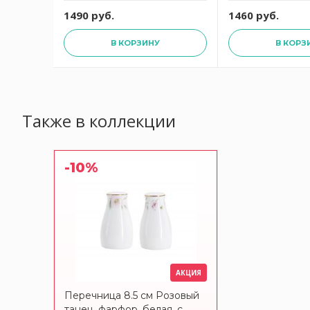
руб.
1490 руб.
1460 руб.
В КОРЗИНУ
В КОРЗ
Также в коллекции
-10%
АКЦИЯ
Перечница 8.5 см Розовый
танец, фарфор, белая, с