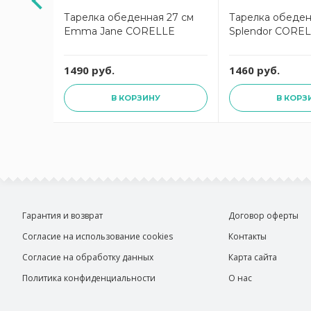
чная 33
Тарелка обеденная 27 см
Тарелка обеден
a Nova
Emma Jane CORELLE
Splendor CORE
руб.
1490 руб.
1460 руб.
В КОРЗИНУ
В КОРЗ
Гарантия и возврат
Договор оферты
Согласие на использование cookies
Контакты
Согласие на обработку данных
Карта сайта
Политика конфиденциальности
О нас