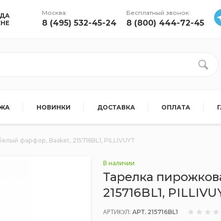
Москва:
Бесплатный звонок:
УДА
8 (495) 532-45-24
8 (800) 444-72-45
ЕНЕ
АЖА
НОВИНКИ
ДОСТАВКА
ОПЛАТА
белый фарфор, Basket, 215716BL1, PILLIVUYT
В наличии
Тарелка пирожкова
215716BL1, PILLIVU
АРТИКУЛ:
АРТ. 215716BL1