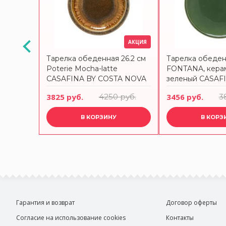
АКЦИЯ
АКЦИЯ
21.9 см,
Тарелка обеденная 26.2 см
Тарелка обеден
RISTAL
Poterie Mocha-latte
FONTANA, кера
CASAFINA BY COSTA NOVA
зеленый CASAF
COSTA NOVA
руб.
3825 руб.
4250 руб.
3456 руб.
3
В КОРЗИНУ
В КОРЗ
Гарантия и возврат
Договор оферты
Согласие на использование cookies
Контакты