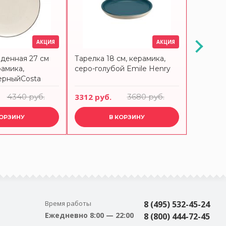
АКЦИЯ
АКЦИЯ
денная 27 см
Тарелка 18 см, керамика,
Тарелка
рамика,
серо-голубой Emile Henry
tomato 
ерныйCosta
4340 руб.
3312 руб.
3680 руб.
2850 ру
КОРЗИНУ
В КОРЗИНУ
Время работы
8 (495) 532-45-24
Ежедневно 8:00 — 22:00
8 (800) 444-72-45