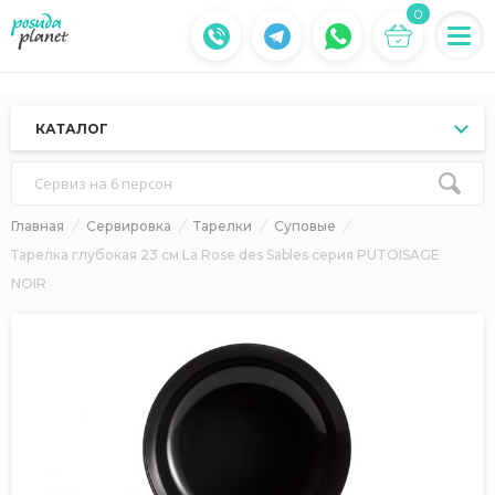
0
КАТАЛОГ
Сервиз на 6 персон
Главная
Сервировка
Тарелки
Суповые
Тарелка глубокая 23 см La Rose des Sables серия PUTOISAGE
NOIR