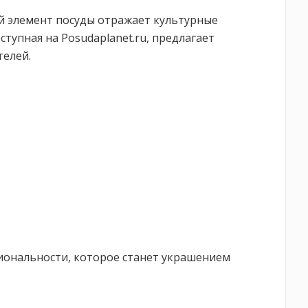
й элемент посуды отражает культурные
тупная на Posudaplanet.ru, предлагает
телей.
кциональности, которое станет украшением