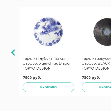
АКЦИЯ
26.5 см
Тарелка глубокая 25 см,
Тарелка закусоч
арфор,
фарфор, blue/white, Dragon
фарфор, BLACK 
OQ
TOKYO DESIGN
TOKYO DESIGN
руб.
7900 руб.
7800 руб.
В КОРЗИНУ
В КОРЗ