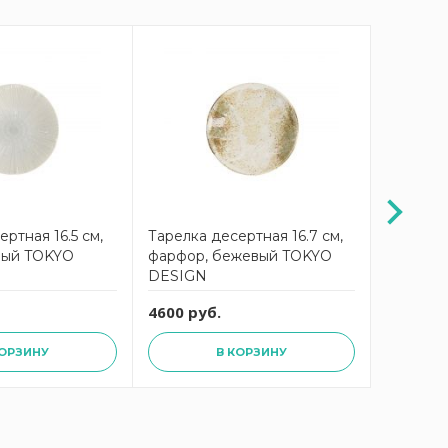
ртная 16.5 см,
Тарелка десертная 16.7 см,
Тарелка 
лый TOKYO
фарфор, бежевый TOKYO
фарфор,
DESIGN
DESIGN
4600 руб.
6300 ру
КОРЗИНУ
В КОРЗИНУ