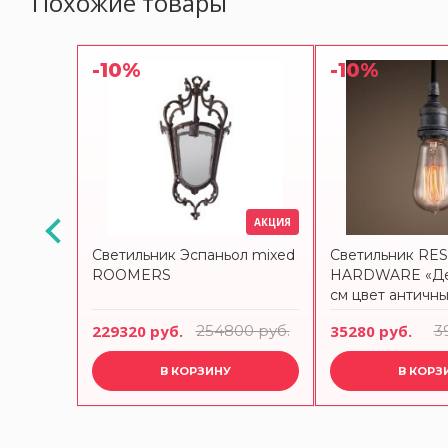
Похожие товары
-10%
-10%
АКЦИЯ
АКЦИЯ
ной
Светильник Эспаньол mixed
Светильник RE
серый
ROOMERS
HARDWARE «Дел
см цвет античн
руб.
229320 руб.
254800 руб.
35280 руб.
3
В КОРЗИНУ
В КОРЗ