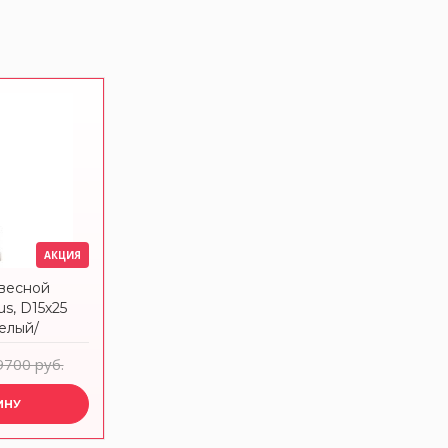
АКЦИЯ
весной
s, D15х25
белый/
on Bjorn
9700 руб.
ИНУ