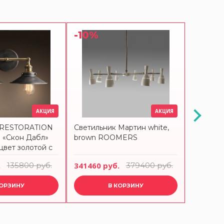
-10%
-10%
АКЦИЯ
АКЦИЯ
 RESTORATION
Светильник Мартин white,
Светиль
«Скон Дабл»
brown ROOMERS
ROOME
цвет золотой с
елкой
.
135800 руб.
341460 руб.
379400 руб.
56700 р
КОРЗИНУ
В КОРЗИНУ