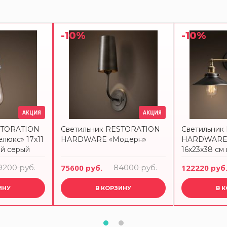
-10%
-10%
АКЦИЯ
АКЦИЯ
STORATION
Светильник RESTORATION
Светильник
юкс» 17x11
HARDWARE «Модерн»
HARDWARE 
ый серый
16x23x38 см 
черной отд
9200 руб.
75600 руб.
84000 руб.
122220 руб
ИНУ
В КОРЗИНУ
В 