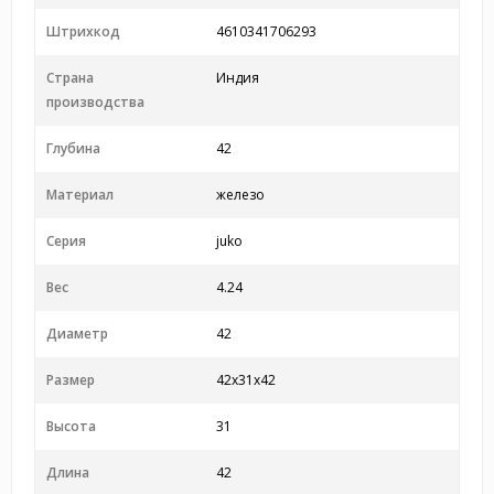
Штрихкод
4610341706293
Страна
Индия
производства
Глубина
42
Материал
железо
Серия
juko
Вес
4.24
Диаметр
42
Размер
42x31x42
Высота
31
Длина
42