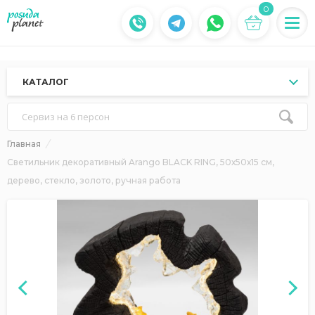
0
КАТАЛОГ
Сервиз на 6 персон
Главная
Светильник декоративный Arango BLACK RING, 50х50х15 см,
дерево, стекло, золото, ручная работа