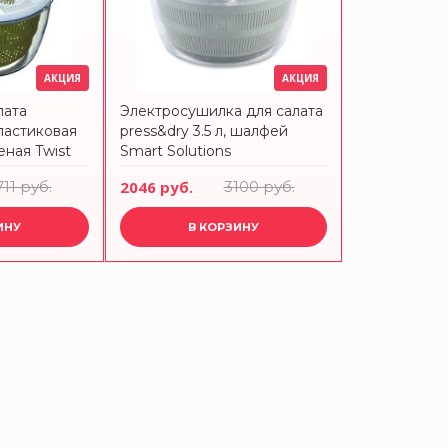
АКЦИЯ
АКЦИЯ
лата
Электросушилка для салата
ластиковая
press&dry 3.5 л, шалфей
еная Twist
Smart Solutions
 CRAFT
711 руб.
2046 руб.
3100 руб.
ИНУ
В КОРЗИНУ