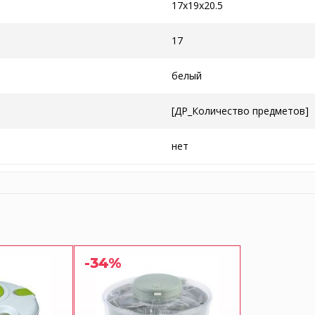
17x19x20.5
17
белый
[ДР_Количество предметов]
нет
-34%