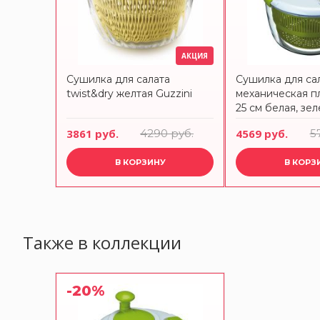
АКЦИЯ
Сушилка для салата
Сушилка для са
twist&dry желтая Guzzini
механическая п
25 см белая, зел
Action KITCHEN
3861 руб.
4290 руб.
4569 руб.
5
В КОРЗИНУ
В КОРЗ
Также в коллекции
-20%