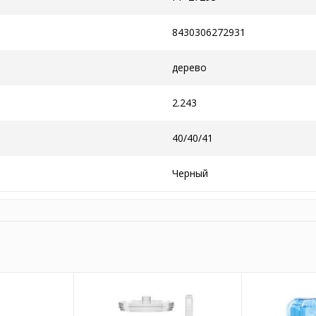
8430306272931
дерево
2.243
40/40/41
Черный