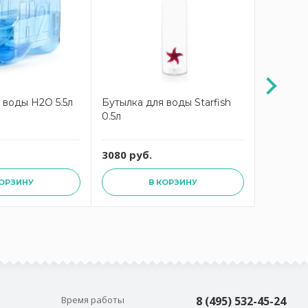
 воды H2O 5.5л
Бутылка для воды Starfish
Кашпо к
0.5л
цветов P
3080 руб.
4410 ру
КОРЗИНУ
В КОРЗИНУ
Время работы
8 (495) 532-45-24