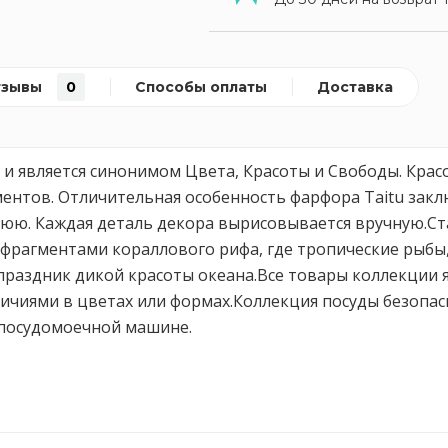
тзывы
0
Способы оплаты
Доставка
д и является синонимом Цвета, Красоты и Свободы. Кра
нтов. Отличительная особенность фарфора Taitu заключ
юю. Каждая деталь декора вырисовывается вручную.Стак
рагментами кораллового рифа, где тропические рыбы,
 праздник дикой красоты океана.Все товары коллекции
ичиями в цветах или формах.Коллекция посуды безопас
посудомоечной машине.