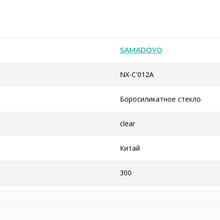
SAMADOYO
NX-C'012A
Боросиликатное стекло
clear
Китай
300