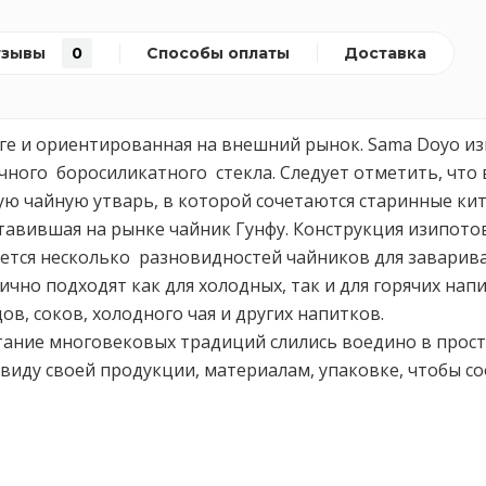
тзывы
0
Способы оплаты
Доставка
нге и ориентированная на внешний рынок. Sama Doyo и
чного боросиликатного стекла. Следует отметить, что
ю чайную утварь, в которой сочетаются старинные кит
авившая на рынке чайник Гунфу. Конструкция изипотов
ется несколько разновидностей чайников для заварива
но подходят как для холодных, так и для горячих нап
в, соков, холодного чая и других напитков.
ание многовековых традиций слились воедино в просто
виду своей продукции, материалам, упаковке, чтобы с