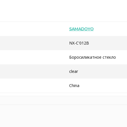
SAMADOYO
NX-C'012B
Боросиликатное стекло
clear
China