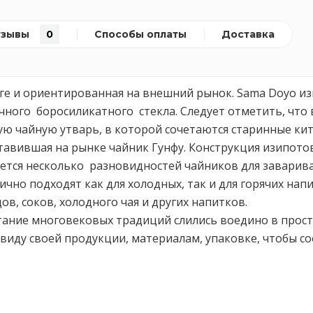
тзывы
0
Способы оплаты
Доставка
нге и ориентированная на внешний рынок. Sama Doyo и
чного боросиликатного стекла. Следует отметить, что
ю чайную утварь, в которой сочетаются старинные кит
авившая на рынке чайник Гунфу. Конструкция изипотов
ется несколько разновидностей чайников для заварива
но подходят как для холодных, так и для горячих нап
в, соков, холодного чая и других напитков.
ание многовековых традиций слились воедино в просто
виду своей продукции, материалам, упаковке, чтобы с