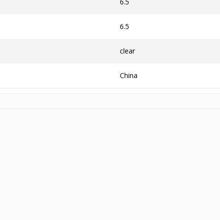
6.5
6.5
clear
China