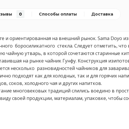
тзывы
0
Способы оплаты
Доставка
нге и ориентированная на внешний рынок. Sama Doyo и
чного боросиликатного стекла. Следует отметить, что
ю чайную утварь, в которой сочетаются старинные кит
авившая на рынке чайник Гунфу. Конструкция изипотов
ется несколько разновидностей чайников для заварива
но подходят как для холодных, так и для горячих нап
в, соков, холодного чая и других напитков.
ание многовековых традиций слились воедино в просто
виду своей продукции, материалам, упаковке, чтобы с