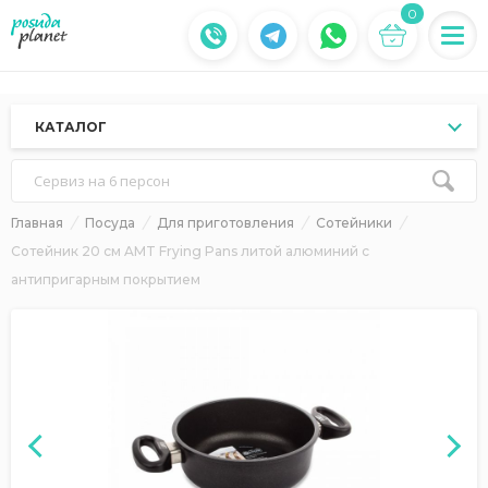
0
КАТАЛОГ
Сервиз на 6 персон
Главная
Посуда
Для приготовления
Сотейники
Сотейник 20 см AMT Frying Pans литой алюминий с
антипригарным покрытием