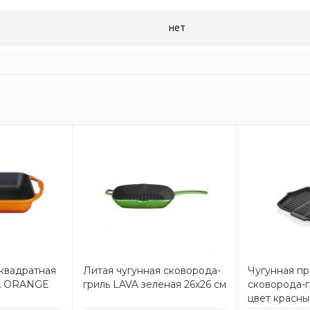
нет
 квадратная
Литая чугунная сковорода-
Чугунная пр
A ORANGE
гриль LAVA зеленая 26х26 см
сковорода-г
цвет красны