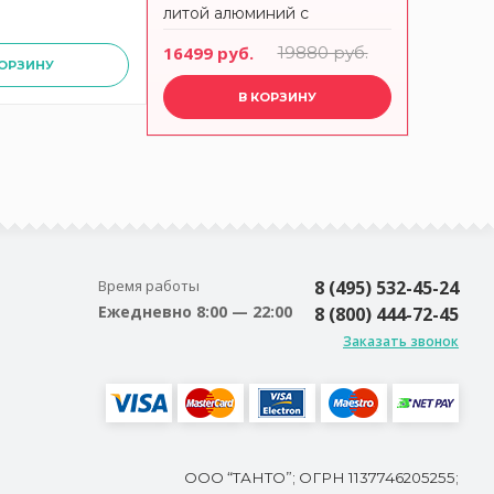
литой алюминий с
5211 ру
антипригарным покрытием,
16499 руб.
19880 руб.
Frying Pans Titan, AMT I-
КОРЗИНУ
728FIX, AMT
В КОРЗИНУ
Время работы
8 (495) 532-45-24
Ежедневно 8:00 — 22:00
8 (800) 444-72-45
Заказать звонок
ООО “ТАНТО”; ОГРН 1137746205255;