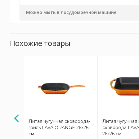
Можно мыть в посудомоечной машине
Похожие товары
АКЦИЯ
25 см
Литая чугунная сковорода-
Литая чугунная
 с
гриль LAVA ORANGE 26х26
сковорода LAV
с резной
см
26х26 см