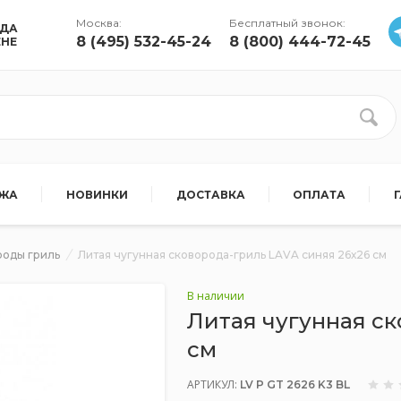
Москва:
Бесплатный звонок:
УДА
8 (495) 532-45-24
8 (800) 444-72-45
ЕНЕ
АЖА
НОВИНКИ
ДОСТАВКА
ОПЛАТА
роды гриль
Литая чугунная сковорода-гриль LAVA синяя 26х26 см
В наличии
Литая чугунная ск
см
АРТИКУЛ:
LV P GT 2626 K3 BL