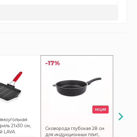
-17%
-10%
АКЦИЯ
ямоугольная
Сковород
риль 21x30 см,
Liberty 
Сковорода глубокая 28 см
й LAVA
для индукционных плит,