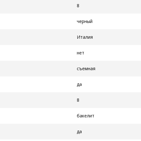
8
черный
Италия
нет
съемная
да
8
бакелит
да