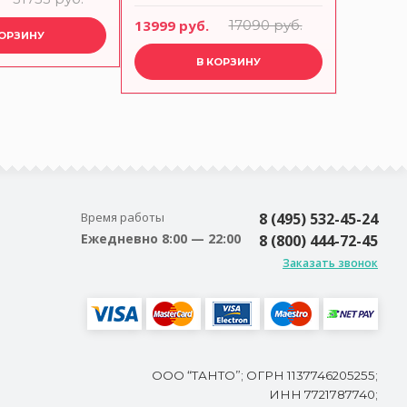
литой алюминий, Square
съемной
13999 руб.
17090 руб.
17790 р
Pans, AMT E264G, AMT
КОРЗИНУ
В КОРЗИНУ
Время работы
8 (495) 532-45-24
Ежедневно 8:00 — 22:00
8 (800) 444-72-45
Заказать звонок
ООО “ТАНТО”; ОГРН 1137746205255;
ИНН 7721787740;