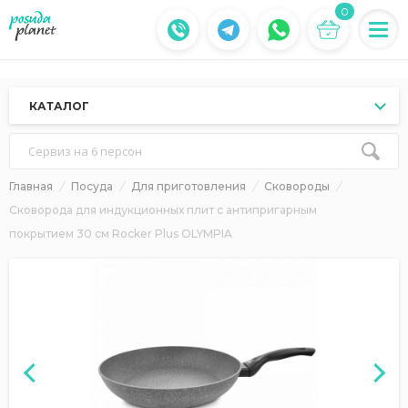
0
КАТАЛОГ
Сервиз на 6 персон
Главная
Посуда
Для приготовления
Сковороды
Сковорода для индукционных плит с антипригарным
покрытием 30 см Rocker Plus OLYMPIA