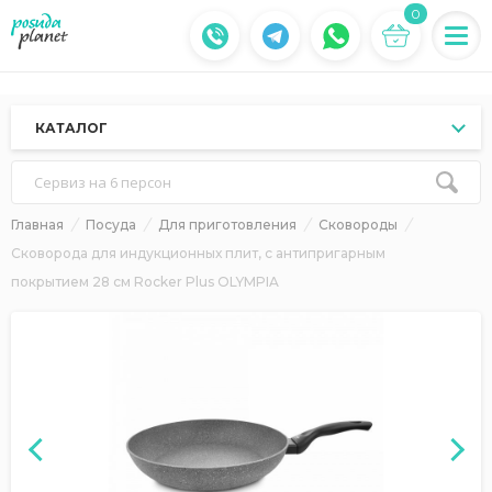
0
КАТАЛОГ
Сервиз на 6 персон
Главная
Посуда
Для приготовления
Сковороды
Сковорода для индукционных плит, с антипригарным
покрытием 28 см Rocker Plus OLYMPIA