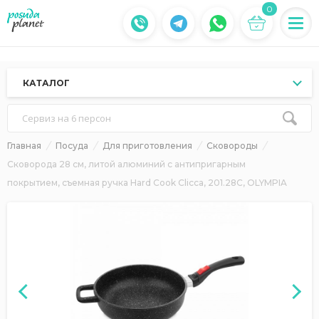
0
КАТАЛОГ
Сервиз на 6 персон
Главная
Посуда
Для приготовления
Сковороды
Сковорода 28 см, литой алюминий с антипригарным
покрытием, съемная ручка Hard Cook Clicca, 201.28C, OLYMPIA