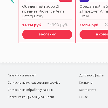
х
Обеденный набор 21
Обеденный наб
MARI
предмет Provence Anna
21 предмет Anna
Lafarg Emily
Emily
14994 руб.
24990 руб.
16194 руб.
2
В КОРЗИНУ
В КОРЗ
Гарантия и возврат
Договор оферты
Согласие на использование cookies
Контакты
Согласие на обработку данных
Карта сайта
Политика конфиденциальности
О нас