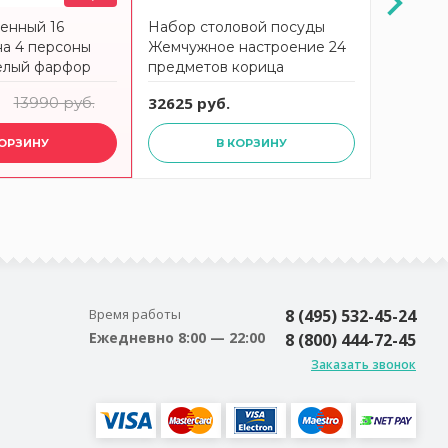
енный 16
Набор столовой посуды
Набор с
на 4 персоны
Жемчужное настроение 24
Жемчужн
елый фарфор
предметов корица
предмет
lliams
KUTAHYA
KUTAHY
13990 руб.
32625 руб.
32625 р
КОРЗИНУ
В КОРЗИНУ
Время работы
8 (495) 532-45-24
Ежедневно 8:00 — 22:00
8 (800) 444-72-45
Заказать звонок