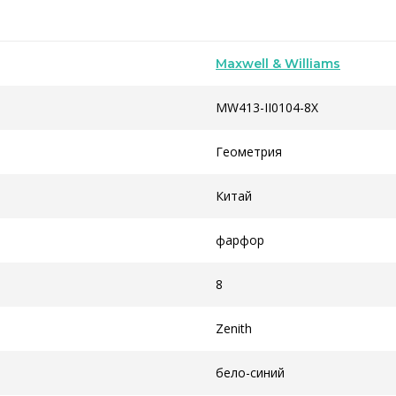
Maxwell & Williams
MW413-II0104-8X
Геометрия
Китай
фарфор
8
Zenith
бело-синий