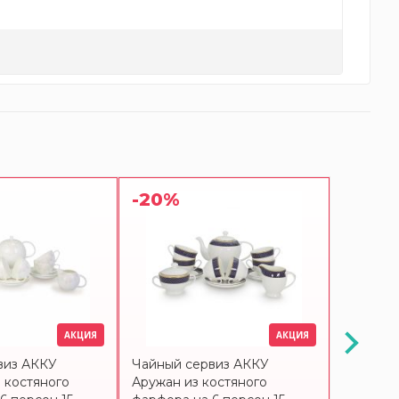
-20%
-20%
АКЦИЯ
АКЦИЯ
виз АККУ
Чайный сервиз АККУ
Чайный 
 костяного
Аружан из костяного
костяно