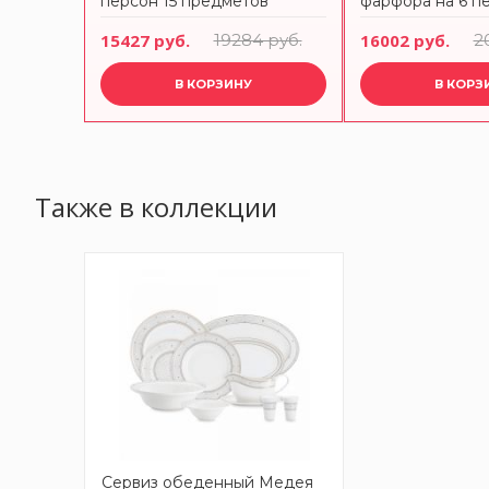
н 15
персон 15 предметов
фарфора на 6 пе
предметов
 руб.
15427 руб.
19284 руб.
16002 руб.
2
В КОРЗИНУ
В КОРЗ
Также в коллекции
Сервиз обеденный Медея