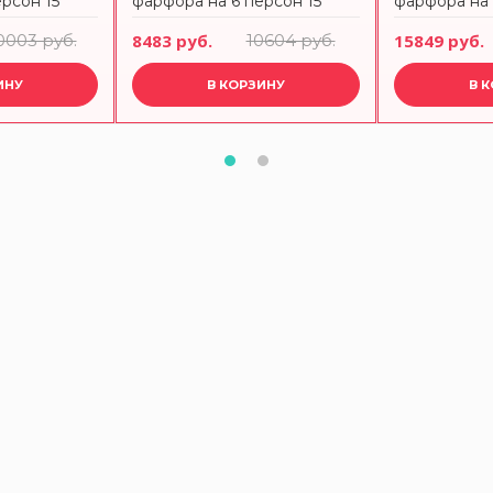
рсон 15
фарфора на 6 персон 15
фарфора на 
предметов
предметов
0003 руб.
8483 руб.
10604 руб.
15849 руб.
ИНУ
В КОРЗИНУ
В 