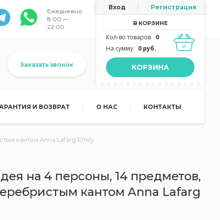
Вход
Регистрация
Ежедневно
8:00 —
В КОРЗИНЕ
22:00
Кол-во товаров
0
На сумму
0 руб.
Заказать звонок
КОРЗИНА
ГАРАНТИЯ И ВОЗВРАТ
О НАС
КОНТАКТЫ
тым кантом Anna Lafarg Emily
ея на 4 персоны, 14 предметов,
серебристым кантом Anna Lafarg