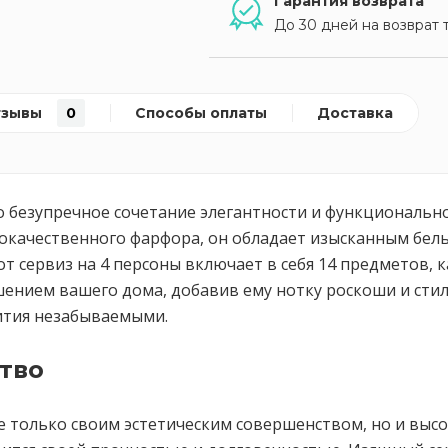
Гарантия возврата
До 30 дней на возврат 
тзывы
0
Способы оплаты
Доставка
то безупречное сочетание элегантности и функциональн
окачественного фарфора, он обладает изысканным бел
т сервиз на 4 персоны включает в себя 14 предметов,
ением вашего дома, добавив ему нотку роскоши и стиля
ития незабываемыми.
тво
не только своим эстетическим совершенством, но и выс