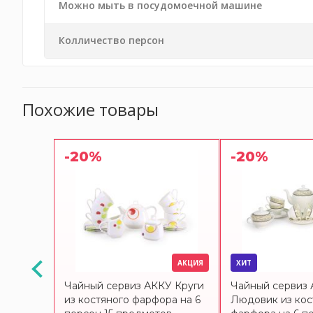
Можно мыть в посудомоечной машине
Колличество персон
Похожие товары
-20%
-20%
АКЦИЯ
АКЦИЯ
ХИТ
У
Чайный сервиз АККУ Круги
Чайный сервиз
о
из костяного фарфора на 6
Людовик из кос