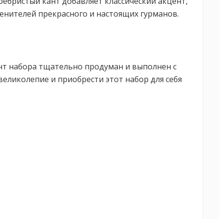
ебристый кант добавляет классический акцент,
енителей прекрасного и настоящих гурманов.
ент набора тщательно продуман и выполнен с
великолепие и приобрести этот набор для себя