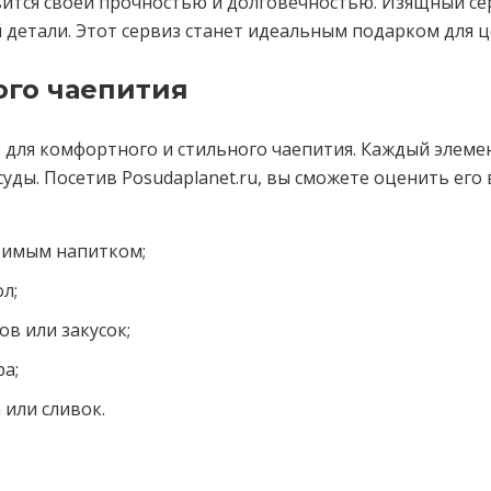
вится своей прочностью и долговечностью. Изящный сер
 детали. Этот сервиз станет идеальным подарком для ц
ого чаепития
е для комфортного и стильного чаепития. Каждый элем
ды. Посетив Posudaplanet.ru, вы сможете оценить его 
бимым напитком;
л;
ов или закусок;
а;
или сливок.