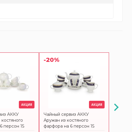
-20%
-20%
АКЦИЯ
АКЦИЯ
виз АККУ
Чайный сервиз АККУ
Чайный 
 костяного
Аружан из костяного
костяно
6 персон 15
фарфора на 6 персон 15
персон 