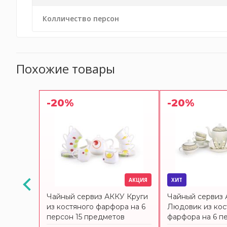
Колличество персон
Похожие товары
-20%
-20%
АКЦИЯ
АКЦИЯ
ХИТ
У
Чайный сервиз АККУ Круги
Чайный сервиз
о
из костяного фарфора на 6
Людовик из кос
н 15
персон 15 предметов
фарфора на 6 пе