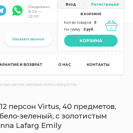
Вход
Регистрация
Ежедневно
8:00 —
В КОРЗИНЕ
22:00
Кол-во товаров
0
На сумму
0 руб.
Заказать звонок
КОРЗИНА
ГАРАНТИЯ И ВОЗВРАТ
О НАС
КОНТАКТЫ
стым кантом, матовый, Anna Lafarg Emily
2 персон Virtus, 40 предметов,
бело-зеленый, с золотистым
nna Lafarg Emily