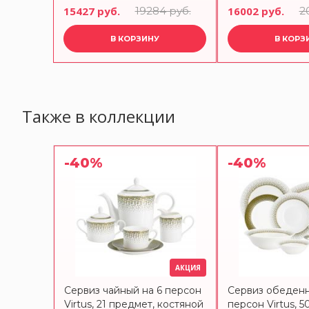
предметов
 руб.
15427 руб.
19284 руб.
16002 руб.
2
В КОРЗИНУ
В КОРЗ
Также в коллекции
-40%
-40%
АКЦИЯ
Сервиз чайный на 6 персон
Сервиз обеденн
Virtus, 21 предмет, костяной
персон Virtus, 5