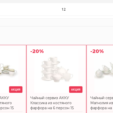
12
-20%
-20%
АКЦИЯ
АКЦИЯ
 АККУ
Чайный сервиз АККУ
Чайный сер
тяного
Классика из костяного
Магнолия из
рсон 15
фарфора на 6 персон 15
фарфора на 