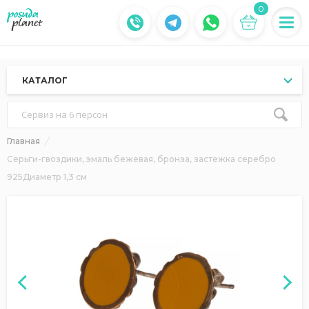
0
КАТАЛОГ
Сервиз на 6 персон
Главная
Серьги-гвоздики, эмаль бежевая, бронза, застежка серебро
925Диаметр 1,3 см