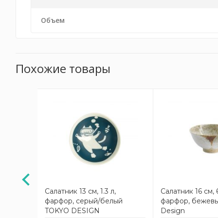
Объем
Похожие товары
АКЦИЯ
й 14.9
Салатник 13 см, 1.3 л,
Салатник 16 см, 
,
фарфор, серый/белый
фарфор, бежевы
I,
TOKYO DESIGN
Design