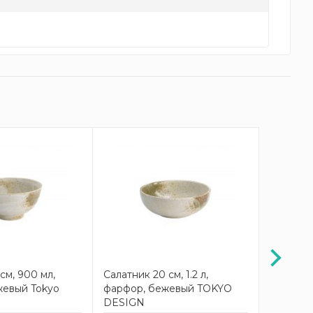
см, 900 мл,
Салатник 20 см, 1.2 л,
Салатник
жевый Tokyo
фарфор, бежевый TOKYO
фарфор,
DESIGN
Design