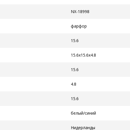
NX-18998
фарфор
15.6
15.6x15.6x4.8
15.6
4.8
15.6
белый/синий
Нидерланды