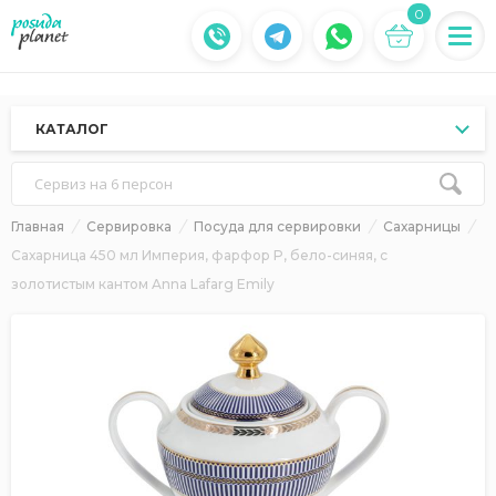
0
КАТАЛОГ
Сервиз на 6 персон
Главная
Сервировка
Посуда для сервировки
Сахарницы
Сахарница 450 мл Империя, фарфор P, бело-синяя, с
золотистым кантом Anna Lafarg Emily