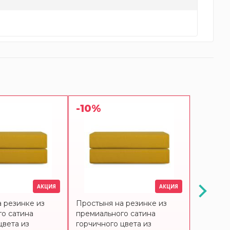
-10%
-10%
АКЦИЯ
АКЦИЯ
 резинке из
Простыня на резинке из
Простын
о сатина
премиального сатина
премиал
цвета из
горчичного цвета из
сиренев