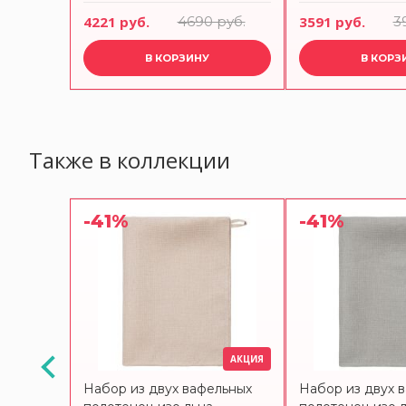
240х270 см Tkano
180х270 см Tka
руб.
4221 руб.
4690 руб.
3591 руб.
3
o
В КОРЗИНУ
В КОРЗ
Также в коллекции
-41%
-41%
АКЦИЯ
очная из
Набор из двух вафельных
Набор из двух 