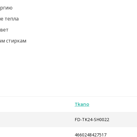
ергию
е тепла
цвет
ым стиркам
Tkano
FD-TK24-SH0022
4660248427517