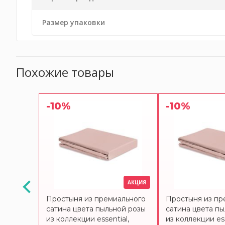
Размер упаковки
Похожие товары
-10%
-10%
АКЦИЯ
АКЦИЯ
е из
Простыня из премиального
Простыня из пр
на
сатина цвета пыльной розы
сатина цвета п
 из
из коллекции essential,
из коллекции ess