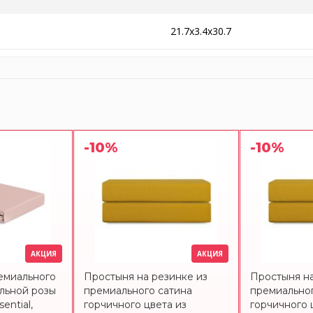
21.7x3.4x30.7
-10%
-10%
АКЦИЯ
АКЦИЯ
емиального
Простыня на резинке из
Простыня на
ыльной розы
премиального сатина
премиальног
ential,
горчичного цвета из
горчичного 