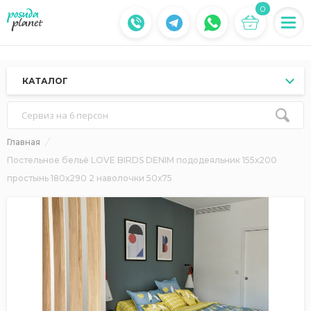
0
КАТАЛОГ
Сервиз на 6 персон
Главная
Постельное бельё LOVE BIRDS DENIM пододеяльник 155х200
простынь 180х290 2 наволочки 50х75