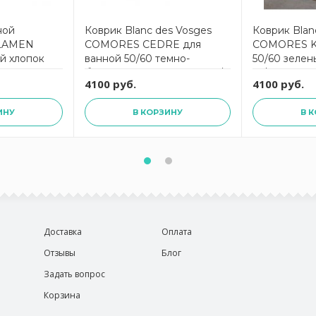
ной
Коврик Blanc des Vosges
Коврик Blan
LAMEN
COMORES CEDRE для
COMORES KA
й хлопок
ванной 50/60 темно-
50/60 зелен
бирюзовый хлопок 1350 гр/
гр/м2
4100 руб.
4100 руб.
м2
ИНУ
В КОРЗИНУ
В 
Доставка
Оплата
Отзывы
Блог
Задать вопрос
Корзина