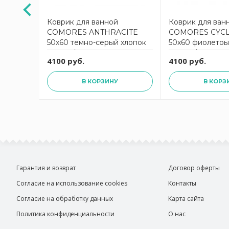
osges
Коврик для ванной
Коврик для ван
ля
COMORES ANTHRACITE
COMORES CYC
й
50х60 темно-серый хлопок
50х60 фиолетоы
1350 гр/м2
1350 гр/м2
4100 руб.
4100 руб.
В КОРЗИНУ
В КОРЗ
Гарантия и возврат
Договор оферты
Согласие на использование cookies
Контакты
Согласие на обработку данных
Карта сайта
Политика конфиденциальности
О нас