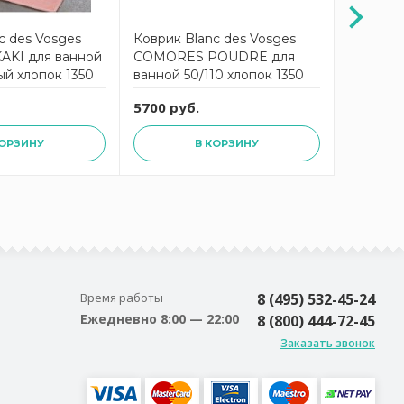
c des Vosges
Коврик Blanc des Vosges
Коврик 
KI для ванной
COMORES POUDRE для
COMORE
ый хлопок 1350
ванной 50/110 хлопок 1350
ванной 
гр/м2
зеленый
5700 руб.
4100 ру
КОРЗИНУ
В КОРЗИНУ
Время работы
8 (495) 532-45-24
Ежедневно 8:00 — 22:00
8 (800) 444-72-45
Заказать звонок