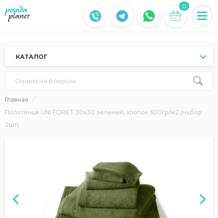
0
КАТАЛОГ
Сервиз на 6 персон
Главная
Полотенце UNI FORET 30х30 зеленый, хлопок 600гр/м2 (набор
2шт)