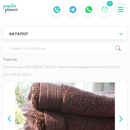
0
КАТАЛОГ
Сервиз на 6 персон
Главная
Полотенце UNI EBENE 30х30 темно-коричневый хлопок 600гр/
м2 (набор 2шт)