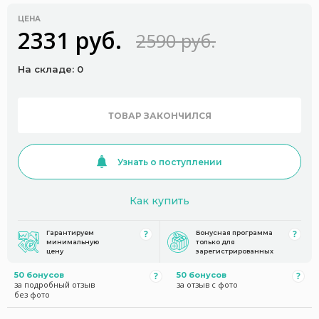
ЦЕНА
2331 руб.
2590 руб.
На складе: 0
ТОВАР ЗАКОНЧИЛСЯ
Узнать о поступлении
Как купить
Гарантируем
Бонусная программа
минимальную
только для
цену
зарегистрированных
50 бонусов
50 бонусов
за подробный отзыв
за отзыв с фото
без фото