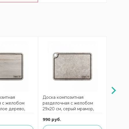
озитная
Доска композитная
Доска к
я с желобом
разделочная с желобом
раздело
елое дерево,
29x20 см, серый мрамор,
33x25 см
omposeEat
Elegance ComposeEat
Eleganc
990 руб.
1190 ру