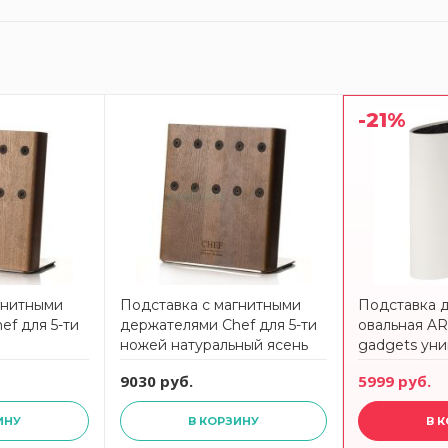
-21%
гнитными
Подставка с магнитными
Подставка 
ef для 5-ти
держателями Chef для 5-ти
овальная AR
ножей натуральный ясень
gadgets уни
Chef
794100
9030 руб.
5999 руб.
ИНУ
В КОРЗИНУ
В 