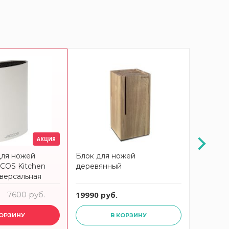
-21%
АКЦИЯ
для ножей
Блок для ножей
Подстав
COS Kitchen
деревянный
универс
версальная
ARCOS K
794000
7600 руб.
19990 руб.
5999 ру
КОРЗИНУ
В КОРЗИНУ