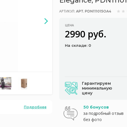
Elegance, PDN1110
АРТИКУЛ:
АРТ. PDN111015OA4
ЦЕНА
2990 руб.
На складе: 0
Гарантируем
минимальную
цену
50 бонусов
Подробнее
за подробный отзыв
без фото