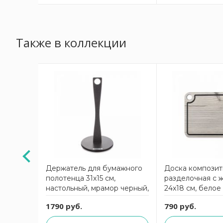
Также в коллекции
Держатель для бумажного
Доска композит
см, дуб
полотенца 31x15 см,
разделочная с 
настольный, мрамор черный,
24x18 см, белое
композитный материал,
Elegance Comp
1790 руб.
790 руб.
Elegance ComposeEat