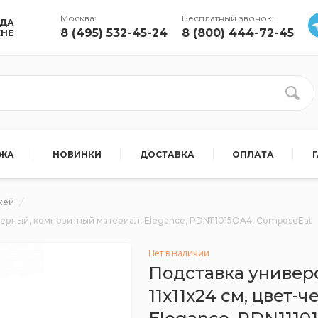
Москва:
Бесплатный звонок:
УДА
8 (495) 532-45-24
8 (800) 444-72-45
ЕНЕ
АЖА
НОВИНКИ
ДОСТАВКА
ОПЛАТА
жей
-черный, композитный материал, Elegance, PDN111015OA4, ComposeEat
Нет в наличии
Подставка универ
11х11х24 см, цвет