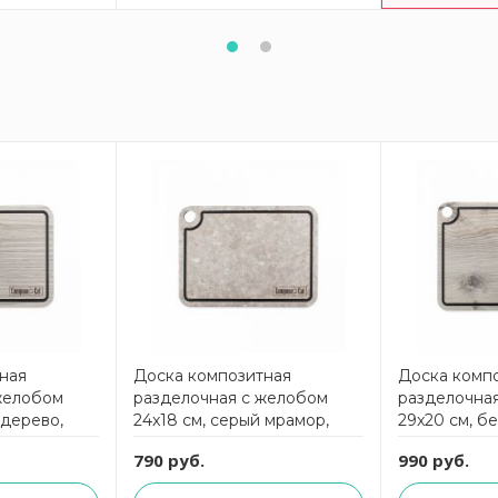
ная
Доска композитная
Доска комп
желобом
разделочная с желобом
разделочна
 дерево,
24x18 см, серый мрамор,
29x20 см, б
oseEat
Elegance ComposeEat
Elegance C
790 руб.
990 руб.