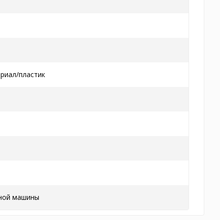
риал/пластик
ной машины