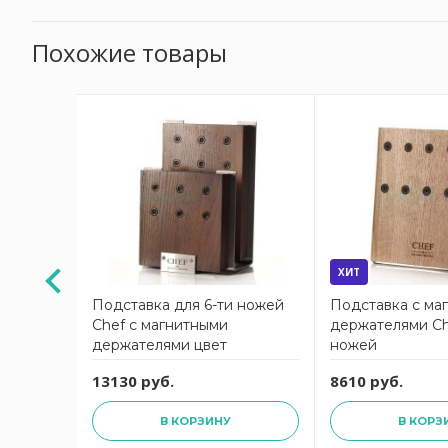
Похожие товары
ХИТ
ей
Подставка для 6-ти ножей
Подставка с ма
ia
Chef с магнитными
держателями Ch
держателями цвет
ножей
коричневый
13130 руб.
8610 руб.
В КОРЗИНУ
В КОРЗ