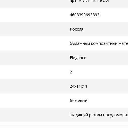
арт. PDN111015OA4
4603390693393
Россия
бумажный композитный мате
Elegance
2
24x11x11
бежевый
щадящий режим посудомоеч