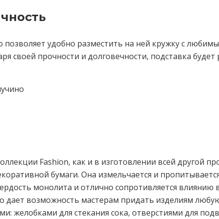
ичность
то позволяет удобно разместить на ней кружку с любим
ря своей прочности и долговечности, подставка будет 
пучино
оллекции Fashion, как и в изготовлении всей другой п
екоративной бумаги. Она измельчается и пропитывает
ердость монолита и отлично сопротивляется влиянию 
во дает возможность мастерам придать изделиям любую 
: желобками для стекания сока, отверстиями для под