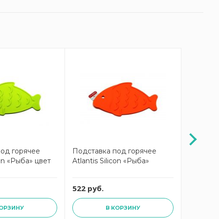
под горячее
Подставка под горячее
Подстав
icon «Рыба» цвет
Atlantis Silicon «Рыба»
Петух Sil
522 руб.
522 руб
КОРЗИНУ
В КОРЗИНУ