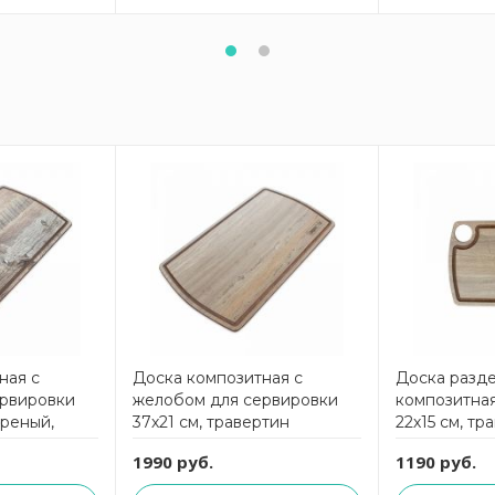
ная с
Доска композитная с
Доска разд
ервировки
желобом для сервировки
композитна
ореный,
37х21 см, травертин
22х15 см, тр
eEat
капучино, Fashion
капучино, F
1990 руб.
1190 руб.
ComposeEat
ComposeEa