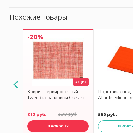
Похожие товары
-20%
АКЦИЯ
ячее
Коврик сервировочный
Подставка под 
S &
Tweed коралловый Guzzini
Atlantis Silicon 
312 руб.
390 руб.
550 руб.
В КОРЗИНУ
В КОРЗ