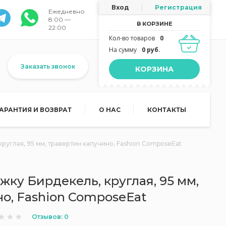
Вход
Регистрация
Ежедневно
8:00 —
В КОРЗИНЕ
22:00
Кол-во товаров
0
На сумму
0 руб.
Заказать звонок
КОРЗИНА
ГАРАНТИЯ И ВОЗВРАТ
О НАС
КОНТАКТЫ
руглая, 95 мм, травертин капучино, Fashion ComposeEat
жку Бирдекель, круглая, 95 мм,
о, Fashion ComposeEat
Отзывов: 0