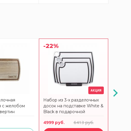
-22%
АКЦИЯ
елочная
Набор из 3-х разделочных
Набор и
я с желобом
досок на подставке White &
досок н
авертин
Black в подарочной
подароч
ashion
упаковке, композитный
компози
4999 руб.
6413 руб.
5990 ру
t
материал, Fashion
мореный
ComposeEat
Compos