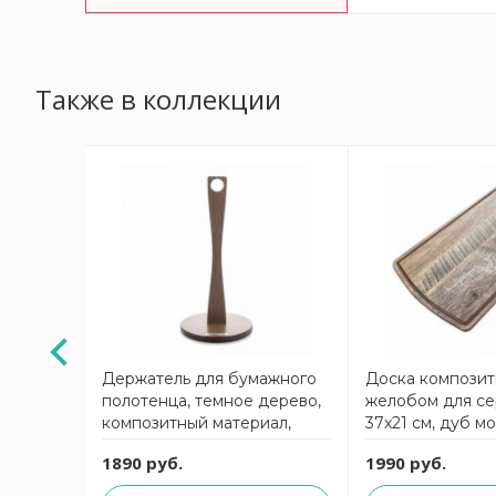
Также в коллекции
нарезки
Держатель для бумажного
Доска композит
обом, 24
полотенца, темное дерево,
желобом для с
ино,
композитный материал,
37х21 см, дуб м
иал,
Fashion ComposeEat
Fashion Compos
1890 руб.
1990 руб.
6KL6,