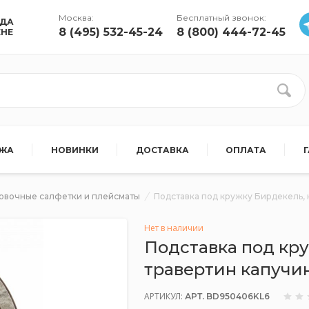
Москва:
Бесплатный звонок:
УДА
8 (495) 532-45-24
8 (800) 444-72-45
ЕНЕ
АЖА
НОВИНКИ
ДОСТАВКА
ОПЛАТА
овочные салфетки и плейсматы
Подставка под кружку Бирдекель, к
Нет в наличии
Подставка под кру
травертин капучин
АРТИКУЛ:
АРТ. BD950406KL6