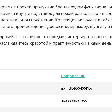
ичаются от прочей продукции бренда рядом функционал
ами, а внутри подставок для ножей располагаются то
 вертикальном положении. Коллекция включает в себя 
ьного происхождения: древесине, мрамору, шунгиту и 
mposeEat - это не просто предмет интерьера, а настоя
 наслаждайтесь красотой и практичностью каждый день
ComposeEat
арт. BD950406KL6
4603390691955