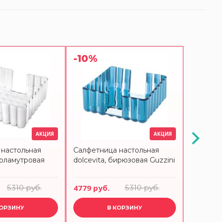
-10%
АКЦИЯ
АКЦИЯ
 настольная
Салфетница настольная
Салфетн
ерламутровая
dolcevita, бирюзовая Guzzini
tiffany,
5310 руб.
4779 руб.
5310 руб.
2490 ру
КОРЗИНУ
В КОРЗИНУ