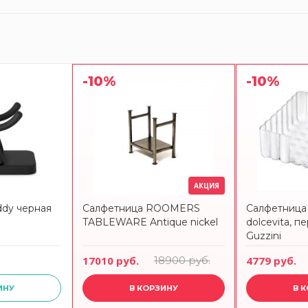
-10%
-10%
АКЦИЯ
dy черная
Салфетница ROOMERS
Салфетница
TABLEWARE Antique nickel
dolcevita, п
Guzzini
17010 руб.
18900 руб.
4779 руб.
ИНУ
В КОРЗИНУ
В 