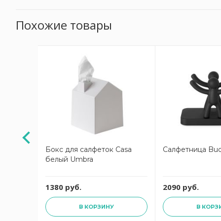
Похожие товары
АКЦИЯ
см
Бокс для салфеток Casa
Салфетница Bud
белый Umbra
руб.
1380 руб.
2090 руб.
В КОРЗИНУ
В КОРЗ