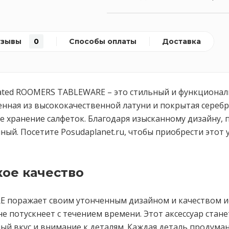
тзывы
0
Способы оплаты
Доставка
r plated ROOMERS TABLEWARE – это стильный и функцион
нная из высококачественной латуни и покрытая серебр
ое хранение салфеток. Благодаря изысканному дизайну, 
ный. Посетите Posudaplanet.ru, чтобы приобрести этот
ое качество
 поражает своим утонченным дизайном и качеством ис
е потускнеет с течением времени. Этот аксессуар ста
ый вкус и внимание к деталям. Каждая деталь продума