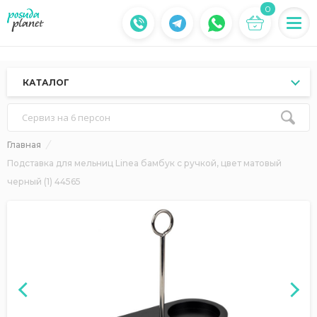
0
КАТАЛОГ
Сервиз на 6 персон
Главная
Подставка для мельниц Linea бамбук с ручкой, цвет матовый
черный (1) 44565