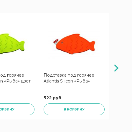
под горячее
Подставка под горячее
Подстав
icon «Рыба» цвет
Atlantis Silicon «Рыба»
Петух Sil
522 руб.
522 руб
КОРЗИНУ
В КОРЗИНУ