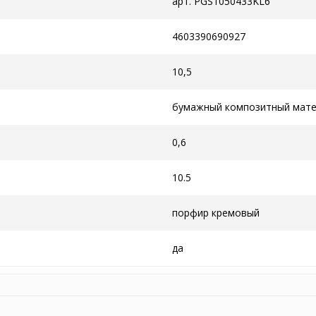
арт. PGS1050433KL6
4603390690927
10,5
бумажный композитный мат
0,6
10.5
порфир кремовый
да