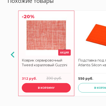
Похожие товары
-20%
АКЦИЯ
ячее
Коврик сервировочный
Подставка под 
S &
Tweed коралловый Guzzini
Atlantis Silicon 
312 руб.
390 руб.
550 руб.
В КОРЗИНУ
В КОРЗ