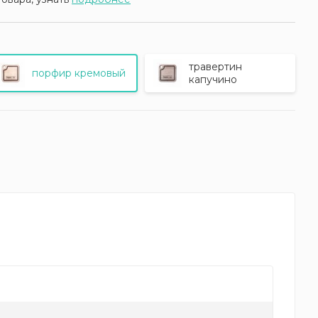
травертин
порфир кремовый
капучино