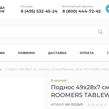
Москва:
Бесплатный звонок:
УДА
8 (495) 532-45-24
8 (800) 444-72-45
ЕНЕ
АЖА
НОВИНКИ
ДОСТАВКА
ОПЛАТА
ы
Поднос 49x28x7 см, никель, посеребрение, silver ROOMERS TA
В наличии
Поднос 49x28x7 см,
ROOMERS TABLE
АРТИКУЛ:
NX-15226/S