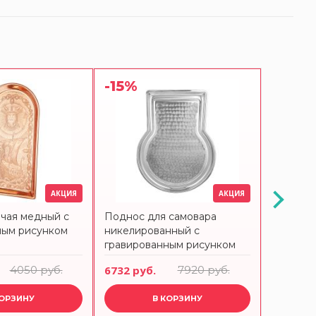
-15%
-15%
АКЦИЯ
АКЦИЯ
чая медный с
Поднос для самовара
Поднос 
ным рисунком
никелированный с
круглый
гравированным рисунком
гравиро
'Вьюга'
4050 руб.
6732 руб.
7920 руб.
7799 ру
КОРЗИНУ
В КОРЗИНУ