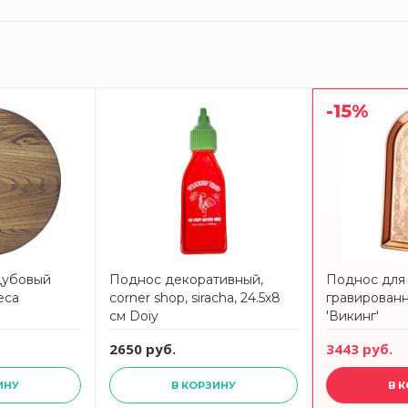
-15%
дубовый
Поднос декоративный,
Поднос для 
eca
corner shop, siracha, 24.5х8
гравирован
см Doiy
'Викинг'
2650 руб.
3443 руб.
ИНУ
В КОРЗИНУ
В 