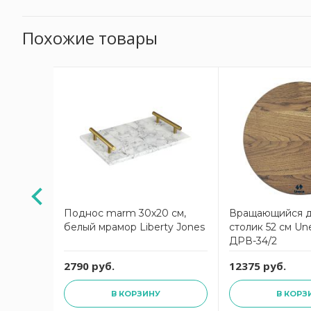
Похожие товары
АКЦИЯ
ный
Поднос marm 30х20 см,
Вращающийся 
ми
белый мрамор Liberty Jones
столик 52 см Un
ДРВ-34/2
 руб.
2790 руб.
12375 руб.
В КОРЗИНУ
В КОРЗ