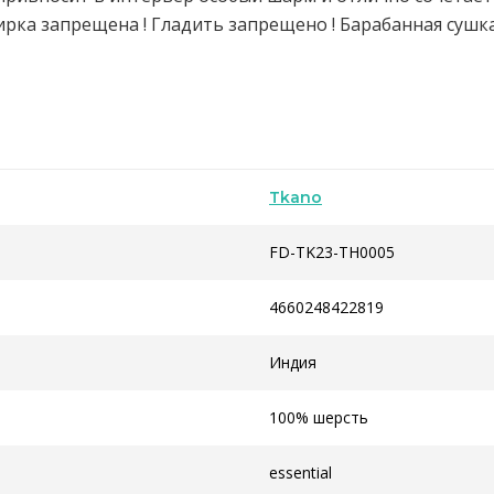
Стирка запрещена ! Гладить запрещено ! Барабанная сушк
Tkano
FD-TK23-TH0005
4660248422819
Индия
100% шерсть
essential