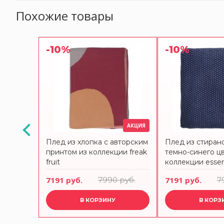
Похожие товары
-10%
-10%
АКЦИЯ
АКЦИЯ
риноса
Плед из хлопка с авторским
Плед из стиран
 из
принтом из коллекции freak
темно-синего цв
, 130х180
fruit
коллекции essent
см
 руб.
7191 руб.
7990 руб.
7191 руб.
7
В КОРЗИНУ
В КОРЗ