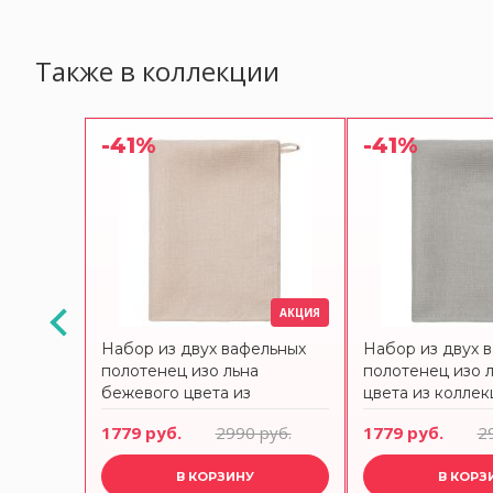
Также в коллекции
-41%
-41%
АКЦИЯ
очная из
Набор из двух вафельных
Набор из двух 
ого
полотенец изо льна
полотенец изо 
essential
бежевого цвета из
цвета из коллек
коллекции essential 50х70
50х70 см
1779 руб.
2990 руб.
1779 руб.
2
см
В КОРЗИНУ
В КОРЗ