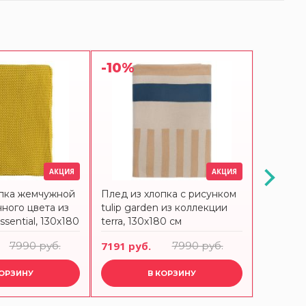
-10%
-10%
АКЦИЯ
АКЦИЯ
опка жемчужной
Плед из хлопка с рисунком
Плед из
чного цвета из
tulip garden из коллекции
tulip fie
sential, 130х180
terra, 130х180 см
130х180
7990 руб.
7191 руб.
7990 руб.
7191 ру
КОРЗИНУ
В КОРЗИНУ