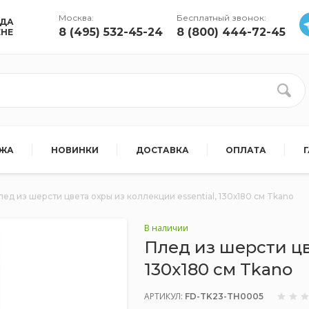
Москва:
Бесплатный звонок:
УДА
8 (495) 532-45-24
8 (800) 444-72-45
ЕНЕ
АЖА
НОВИНКИ
ДОСТАВКА
ОПЛАТА
лед из шерсти цвета охры из коллекции essential, 130х180 см Tkano
В наличии
Плед из шерсти цв
130х180 см Tkano
АРТИКУЛ:
FD-TK23-TH0005