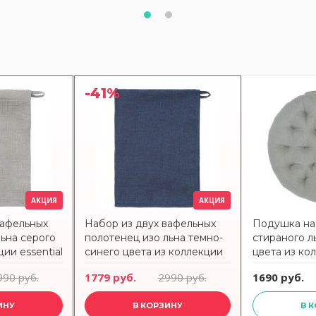
-41%
АКЦИЯ
АКЦИЯ
вафельных
Набор из двух вафельных
Подушка на 
льна серого
полотенец изо льна темно-
стираного л
ции essential
синего цвета из коллекции
цвета из кол
essential 50х70 см
40х40x4 см
990 руб.
1779 руб.
2990 руб.
1690 руб.
ИНУ
В КОРЗИНУ
В 