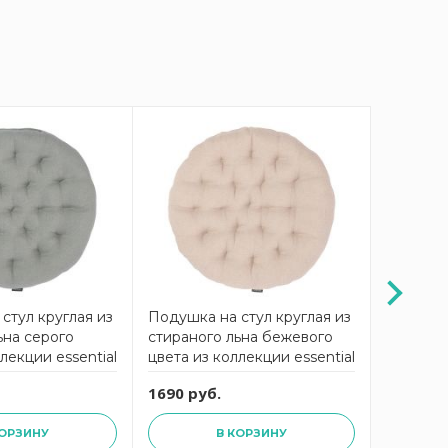
-10%
стул круглая из
Подушка на стул круглая из
Скатерть
ьна серого
стираного льна бежевого
серого 
лекции essential
цвета из коллекции essential
essentia
40х40x4 см
1690 руб.
6201 ру
КОРЗИНУ
В КОРЗИНУ