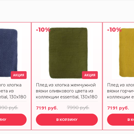
-10%
-10%
АКЦИЯ
АКЦИЯ
ого хлопка
Плед из хлопка жемчужной
Плед из хл
ета из
вязки оливкового цвета из
вязки горчи
ial, 130х180
коллекции essential, 130х180
коллекции es
см
см
990 руб.
7191 руб.
7990 руб.
7191 руб.
ИНУ
В КОРЗИНУ
В 