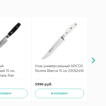
ый
Нож универсальный ARCOS
Нож ку
ый 15 см,
Riviera Blanca 15 см 230624W
Universa
таль Ran
5990 руб.
2990 ру
КОРЗИНУ
В КОРЗИНУ