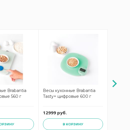
ые Brabantia
Весы кухонные Brabantia
Весы ку
овые 560 г
Tasty+ цифровые 600 г
Tasty+ 
темно-с
12999 руб.
12999 р
КОРЗИНУ
В КОРЗИНУ