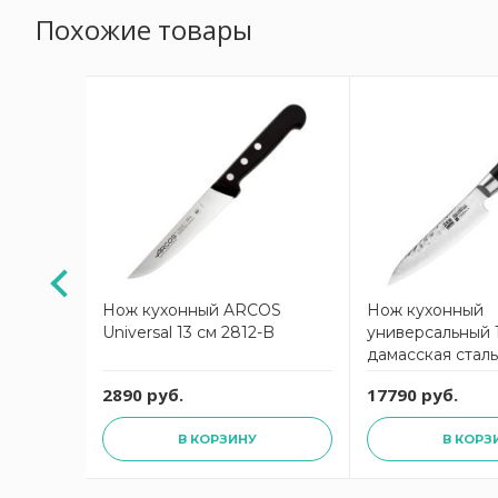
Похожие товары
3 см
Нож кухонный ARCOS
Нож кухонный
Universal 13 см 2812-B
универсальный 1
дамасская стал
YAXELL
2890 руб.
17790 руб.
В КОРЗИНУ
В КОРЗ