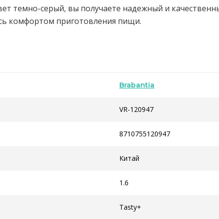
цвет темно-серый, вы получаете надежный и качественн
тесь комфортом приготовления пищи.
Brabantia
VR-120947
8710755120947
Китай
1.6
Tasty+