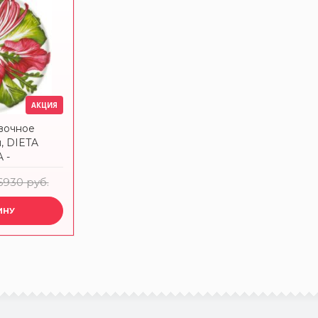
АКЦИЯ
вочное
м, DIETA
 -
-8-6
6930 руб.
ИНУ