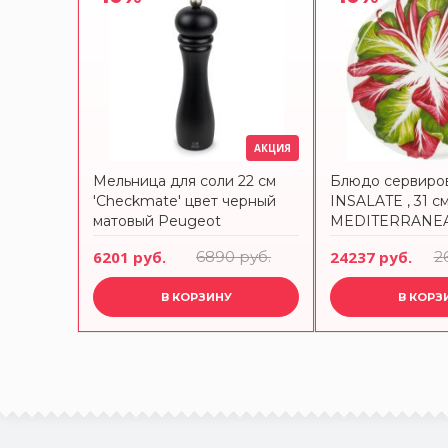
АКЦИЯ
Мельница для соли 22 см
Блюдо сервиро
'Checkmate' цвет черный
INSALATE , 31 с
матовый Peugeot
MEDITERRANEA
VEGETABLES 12
6201 руб.
6890 руб.
24237 руб.
2
В КОРЗИНУ
В КОРЗ