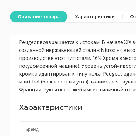
Описание товара
Характеристики
О
Peugeot возвращается к истокам: В начале XIX
созданной нержавеющей стали « Nitrox » с выс
производстве этот тип стали. 16% Хрома вмест
посудомоечной машине). Уровень устойчивости
кромки адаптирован к типу ножа: Peugeot един
или Chef (более острый угол), взаимодействую
Франции. Рукоятка ножей имеет типичный изгиб
Характеристики
Бренд