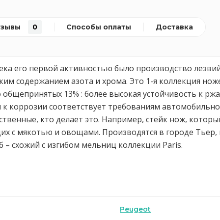
тзывы
0
Способы оплаты
Доставка
 века его первой активностью было производство лезви
оким содержанием азота и хрома. Это 1-я коллекция но
о общепринятых 13% : более высокая устойчивость к рж
 к коррозии соответствует требованиям автомобильной 
ственные, кто делает это. Например, стейк нож, котор
щих с мякотью и овощами. Производятся в городе Тьер,
 – схожий с изгибом мельниц коллекции Paris.
Peugeot