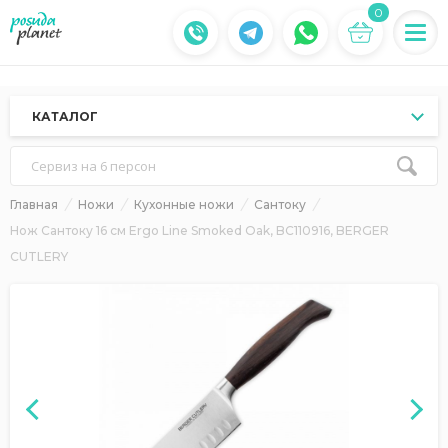
0
КАТАЛОГ
Сервиз на 6 персон
Главная
Ножи
Кухонные ножи
Сантоку
Нож Сантоку 16 см Ergo Line Smoked Oak, BC110916, BERGER
CUTLERY