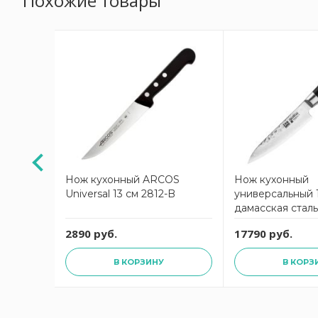
Похожие товары
3 см
Нож кухонный ARCOS
Нож кухонный
Universal 13 см 2812-B
универсальный 1
дамасская стал
YAXELL
2890 руб.
17790 руб.
В КОРЗИНУ
В КОРЗ