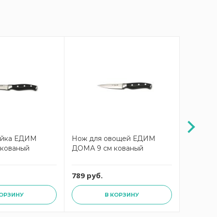
ейка ЕДИМ
Нож для овощей ЕДИМ
Нож ра
 кованый
ДОМА 9 см кованый
ДОМА 7 
789 руб.
789 руб
КОРЗИНУ
В КОРЗИНУ