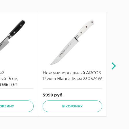
ый
Нож универсальный ARCOS
Нож ку
ый 15 см,
Riviera Blanca 15 см 230624W
Universa
таль Ran
5990 руб.
2990 ру
КОРЗИНУ
В КОРЗИНУ