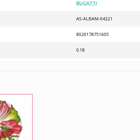
BUGATTI
AS-ALBAM-04221
8020178751605
0.18