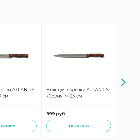
резки ATLANTIS
Нож для нарезки ATLANTIS
Нож для
0 см
«Серия 7» 23 см
«Серия 7
999 руб.
799 руб
КОРЗИНУ
В КОРЗИНУ