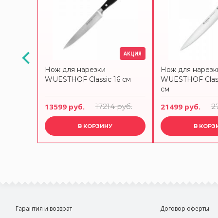
АКЦИЯ
АКЦИЯ
яса
Нож для нарезки
Нож для нарезк
голубая
WUESTHOF Classic 16 см
WUESTHOF Class
см
руб.
13599 руб.
17214 руб.
21499 руб.
2
В КОРЗИНУ
В КОРЗ
Гарантия и возврат
Договор оферты