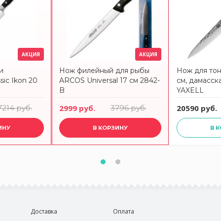
АКЦИЯ
АКЦИЯ
и
Нож филейный для рыбы
Нож для тон
ic Ikon 20
ARCOS Universal 17 см 2842-
см, дамасск
B
YAXELL
7214 руб.
2999 руб.
3796 руб.
20590 руб.
ИНУ
В КОРЗИНУ
В 
Доставка
Оплата