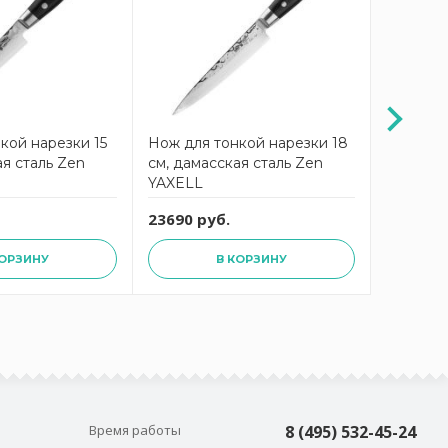
кой нарезки 15
Нож для тонкой нарезки 18
Нож для
ая сталь Zen
см, дамасская сталь Zen
см, дама
YAXELL
YAXELL
23690 руб.
26590 р
КОРЗИНУ
В КОРЗИНУ
Время работы
8 (495) 532-45-24