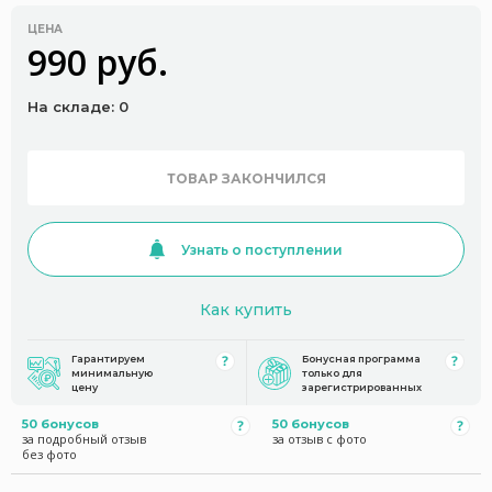
ЦЕНА
990 руб.
На складе: 0
ТОВАР ЗАКОНЧИЛСЯ
Узнать о поступлении
Как купить
Гарантируем
Бонусная программа
минимальную
только для
цену
зарегистрированных
50 бонусов
50 бонусов
за подробный отзыв
за отзыв с фото
без фото