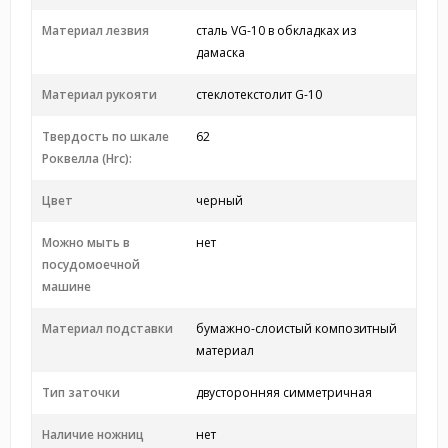
Материал лезвия
сталь VG-10 в обкладках из
дамаска
Материал рукояти
стеклотекстолит G-10
Твердость по шкале
62
Роквелла (Hrc):
Цвет
черный
Можно мыть в
нет
посудомоечной
машине
Материал подставки
бумажно-слоистый композитный
материал
Тип заточки
двусторонняя симметричная
Наличие ножниц
нет