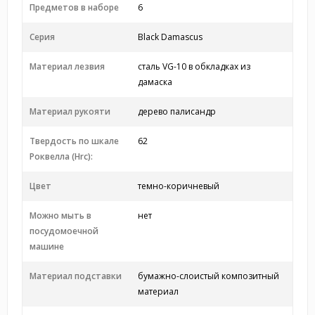
Предметов в наборе
6
Серия
Black Damascus
Материал лезвия
сталь VG-10 в обкладках из
дамаска
Материал рукояти
дерево палисандр
Твердость по шкале
62
Роквелла (Hrc):
Цвет
темно-коричневый
Можно мыть в
нет
посудомоечной
машине
Материал подставки
бумажно-слоистый композитный
материал