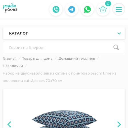
0
КАТАЛОГ
Сервиз на 6 персон
Главная
Товары для дома
Домашний текстиль
Наволочки
Набор из двух наволочек из сатина с принтом blossom time из
коллекции cuts&pieces 70х70 см